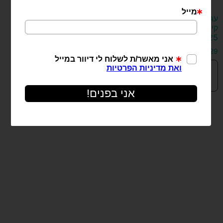
עגילים תלויים
שרשרת בוני
קייט מכסף
מכסף 925
925
₪
399
₪
329
הוספה
הוספה
לסל
לסל