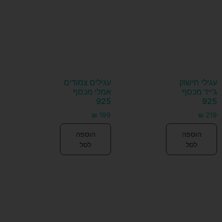
עגילי חישוק
עגילים צמודים
ג'ייד מכסף
אמלי מכסף
925
925
₪
199
₪
219
הוספה
הוספה
לסל
לסל