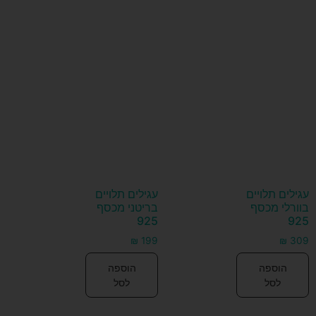
עגילים תלויים
עגילים תלויים
בוורלי מכסף
בריטני מכסף
925
925
₪
199
₪
309
הוספה
הוספה
לסל
לסל