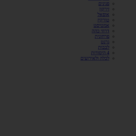
פנינים
זירקון
אופאל
טורקיז
אמטיסט
דרוזי כהה
פרחונית
גרנט
לבבות
4 היסודות
לכלה ולאירועים