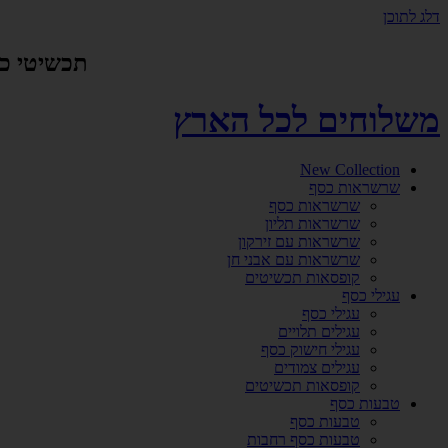
דלג לתוכן
תכשיטי כסף אמיתי 925 ביי
משלוחים לכל הארץ
New Collection
שרשראות כסף
שרשראות כסף
שרשראות תליון
שרשראות עם זירקון
שרשראות עם אבני חן
קופסאות תכשיטים
עגילי כסף
עגילי כסף
עגילים תלויים
עגילי חישוק כסף
עגילים צמודים
קופסאות תכשיטים
טבעות כסף
טבעות כסף
טבעות כסף רחבות