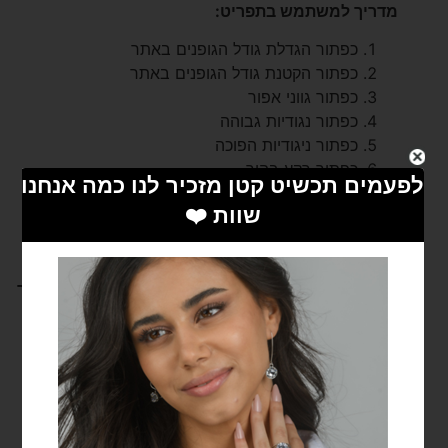
מדריך למשתמש בתפריט
:
כפתור הגדלת גודל הגופנים באתר
כפתור הקטנת גודל הגופנים באתר
כפתור גווני אפור
כפתור נגודיות גבוהה
כפתור ניגודיות הפוכה
כפתור רקע בהיר
כפתור הדגשת קישורים
כפתור פונט קריא
כפתור איפוס המבטל את הנגישות
בסרגל הנגישות יש
2
סוגים של הגדלות לנוחיותכם
,
אך
אם תרצו להגדיל עוד את האותיות תוכלו להשתמש
בפונקציות המקלדת הבאות
:
מקש Ctrl + יגדיל את הטקסט באתר
מקש Ctrl – יקטין את הטקסט באתר
מקש Ctrl 0 יחזיר את האתר לגדלו המקורי
מקש רווח (SPACE) יוריד את האתר כלפי מטה.