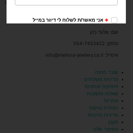
מתנצלים ונשמח מאוד כי תפנו את תשומת ליבנו לכך ואנו
נדאג לתקנו בהקדם.
פרטי רכז הנגישות:
שם: אלעד כהן
טלפון: 054-7433422
אימייל: info@meliora-jewlery.co.il
שובר מתנה
מדיניות משלוחים
החלפות והחזרות
שאלות ותשובות
אחריות
הצהרת נגישות
מדיניות פרטיות
תקנון
הסיפור שלנו