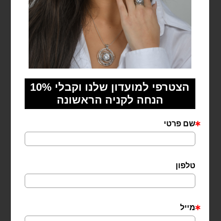
מקש F11 יגדיל את המסך לגודל מלא – לחיצה
נוספת תקטין אותו חזרה.
למען הסר ספק
:
אנחנו מחויבים להפוך את אתרינו לנגיש לכלל האנשים,
בעלי יכולות ובעלי מוגבלויות.
באתר זה תוכלו למצוא את הטכנולוגיה המתאימה לצרכים
שלכם.
אתר זה הנו אתר שמיש לכלל האוכלוסייה ברובו
ובהשתדלות מקסימאלית.
ייתכן ותמצאו אלמנטים שאינם מונגשים כי טרם הונגשו או
שלא נמצאה טכנולוגיה מתאימה ולצד זה אנו מבטיחים כי
מתבצעים מרב המאמצים לשפר ולהנגיש ברמה גבוהה
ובלי פשרות.
במידה ונתקלתם בקושי בגלישה באתר וצפייה בתוכנו אנו