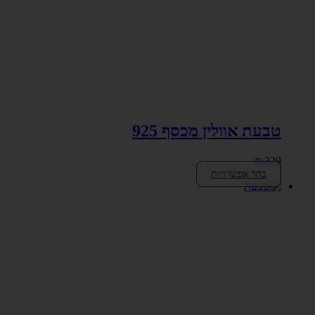
טבעת אוולין מכסף 925
₪
329
בחר אפשרויות
למוצר
זה
יש
מספר
סוגים.
ניתן
לבחור
את
האפשרויות
בעמוד
המוצר