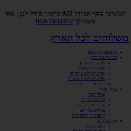
דלג
לתוכן
תכשיטי כסף אמיתי 925 בייצור כחול לבן | כאן
בשבילך
054-7433422
משלוחים לכל הארץ
New Collection
שרשראות כסף
שרשראות כסף
שרשראות תליון
שרשראות עם זירקון
שרשראות עם אבני חן
קופסאות תכשיטים
עגילי כסף
עגילי כסף
עגילים תלויים
עגילי חישוק כסף
עגילים צמודים
קופסאות תכשיטים
טבעות כסף
טבעות כסף