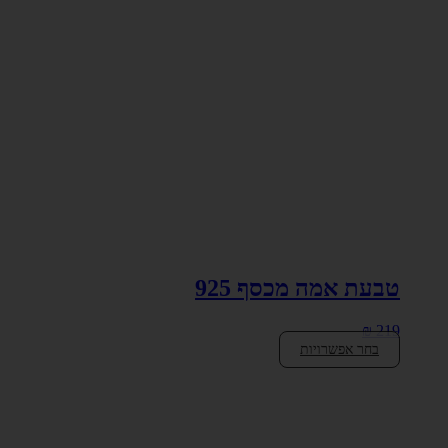
טבעת אמה מכסף 925
₪
219
בחר אפשרויות
למוצר
זה
יש
מספר
סוגים.