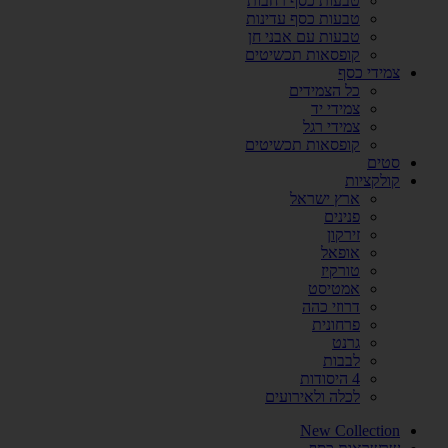
טבעות כסף רחבות
טבעות כסף עדינות
טבעות עם אבני חן
קופסאות תכשיטים
צמידי כסף
כל הצמידים
צמידי יד
צמידי רגל
קופסאות תכשיטים
סטים
קולקציות
ארץ ישראל
פנינים
זירקון
אופאל
טורקיז
אמטיסט
דרוזי כהה
פרחונית
גרנט
לבבות
4 היסודות
לכלה ולאירועים
New Collection