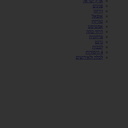
ארץ ישראל
פנינים
זירקון
אופאל
טורקיז
אמטיסט
דרוזי כהה
פרחונית
גרנט
לבבות
4 היסודות
לכלה ולאירועים