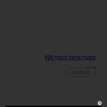
טבעת איזבל מכסף 925
₪
319
בחר אפשרויות
למוצר
זה
יש
מספר
סוגים.
ניתן
לבחור
את