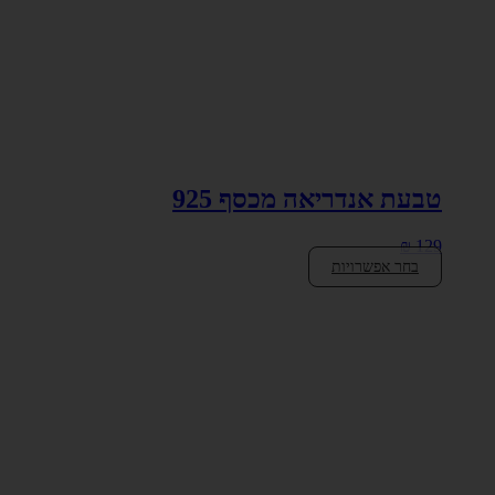
טבעת אנדריאה מכסף 925
₪
129
בחר אפשרויות
למוצר
זה
יש
מספר
סוגים.
ניתן
לבחור
את
האפשרויות
בעמוד
המוצר