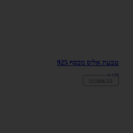
טבעת אליס מכסף 925
₪
129
בחר אפשרויות
למוצר
זה
יש
מספר
סוגים.
ניתן
לבחור
את
האפשרויות