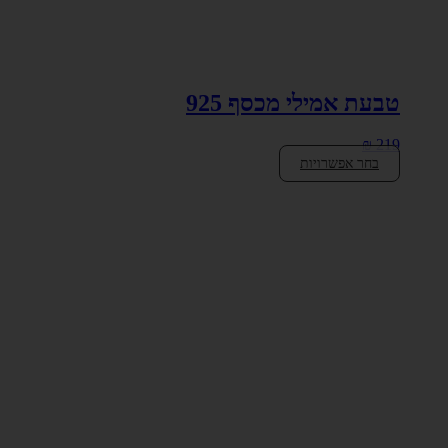
טבעת אמילי מכסף 925
₪
219
בחר אפשרויות
למוצר
זה
יש
מספר
סוגים.
ניתן
לבחור
את
האפשרויות
בעמוד
המוצר