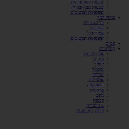
טבעות כסף עדינות
טבעות עם אבני חן
קופסאות תכשיטים
צמידי כסף
כל הצמידים
צמידי יד
צמידי רגל
קופסאות תכשיטים
סטים
קולקציות
ארץ ישראל
פנינים
זירקון
אופאל
טורקיז
אמטיסט
דרוזי כהה
פרחונית
גרנט
לבבות
4 היסודות
לכלה ולאירועים