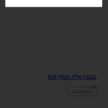
טבעת אלה מכסף 925
₪
199
בחר אפשרויות
למוצר
זה
יש