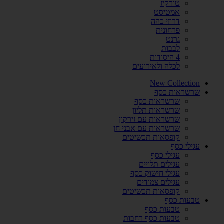
טורקיז
אמטיסט
דרוזי כהה
פרחונית
גרנט
לבבות
4 היסודות
לכלה ולאירועים
New Collection
שרשראות כסף
שרשראות כסף
שרשראות תליון
שרשראות עם זירקון
שרשראות עם אבני חן
קופסאות תכשיטים
עגילי כסף
עגילי כסף
עגילים תלויים
עגילי חישוק כסף
עגילים צמודים
קופסאות תכשיטים
טבעות כסף
טבעות כסף
טבעות כסף רחבות