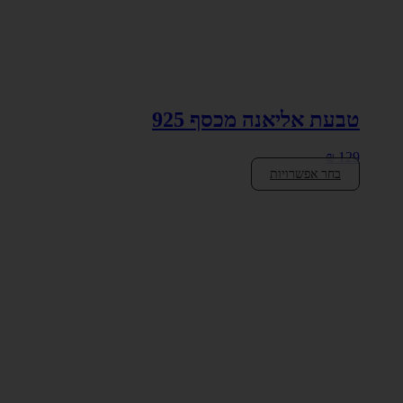
טבעת אליאנה מכסף 925
₪
129
בחר אפשרויות
למוצר
זה
יש
מספר
סוגים.
ניתן
לבחור
את
האפשרויות
בעמוד
המוצר