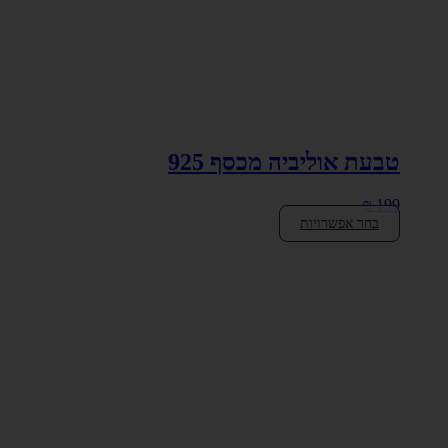
טבעת אוליביה מכסף 925
₪
199
בחר אפשרויות
למוצר
זה
יש
מספר
סוגים.
ניתן
לבחור
את
האפשרויות
בעמוד
המוצר