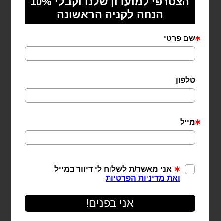
טבעת איריס מכסף 925
₪
129
בחר אפשרויות
למוצר
זה
יש
מספר
סוגים.
ניתן
לבחור
את
האפשרויות
בעמוד
המוצר