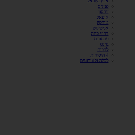
ארץ ישראל
פנינים
זירקון
אופאל
טורקיז
אמטיסט
דרוזי כהה
פרחונית
גרנט
לבבות
4 היסודות
לכלה ולאירועים