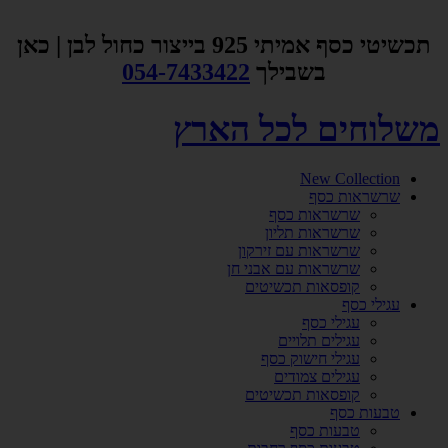
דלג
לתוכן
תכשיטי כסף אמיתי 925 בייצור כחול לבן | כאן
בשבילך
054-7433422
משלוחים לכל הארץ
New Collection
שרשראות כסף
שרשראות כסף
שרשראות תליון
שרשראות עם זירקון
שרשראות עם אבני חן
קופסאות תכשיטים
עגילי כסף
עגילי כסף
עגילים תלויים
עגילי חישוק כסף
עגילים צמודים
קופסאות תכשיטים
טבעות כסף
טבעות כסף