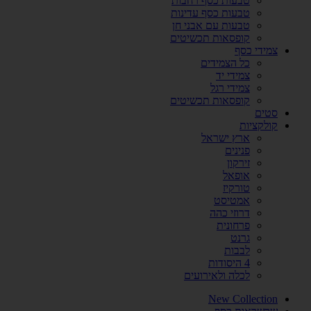
טבעות כסף רחבות
טבעות כסף עדינות
טבעות עם אבני חן
קופסאות תכשיטים
צמידי כסף
כל הצמידים
צמידי יד
צמידי רגל
קופסאות תכשיטים
סטים
קולקציות
ארץ ישראל
פנינים
זירקון
אופאל
טורקיז
אמטיסט
דרוזי כהה
פרחונית
גרנט
לבבות
4 היסודות
לכלה ולאירועים
New Collection