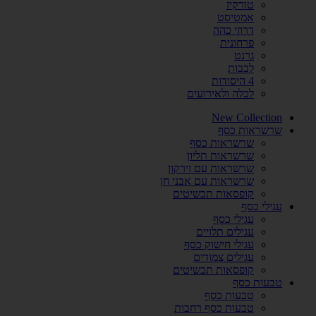
טורקיז
אמטיסט
דרוזי כהה
פרחונית
גרנט
לבבות
4 היסודות
לכלה ולאירועים
New Collection
שרשראות כסף
שרשראות כסף
שרשראות תליון
שרשראות עם זירקון
שרשראות עם אבני חן
קופסאות תכשיטים
עגילי כסף
עגילי כסף
עגילים תלויים
עגילי חישוק כסף
עגילים צמודים
קופסאות תכשיטים
טבעות כסף
טבעות כסף
טבעות כסף רחבות