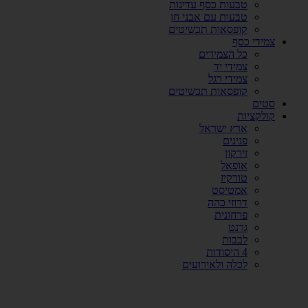
טבעות כסף עדינות
טבעות עם אבני חן
קופסאות תכשיטים
צמידי כסף
כל הצמידים
צמידי יד
צמידי רגל
קופסאות תכשיטים
סטים
קולקציות
ארץ ישראל
פנינים
זירקון
אופאל
טורקיז
אמטיסט
דרוזי כהה
פרחונית
גרנט
לבבות
4 היסודות
לכלה ולאירועים