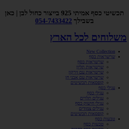
דלג
לתוכן
תכשיטי כסף אמיתי 925 בייצור כחול לבן | כאן
בשבילך
054-7433422
משלוחים לכל הארץ
New Collection
שרשראות כסף
שרשראות כסף
שרשראות תליון
שרשראות עם זירקון
שרשראות עם אבני חן
קופסאות תכשיטים
עגילי כסף
עגילי כסף
עגילים תלויים
עגילי חישוק כסף
עגילים צמודים
קופסאות תכשיטים
טבעות כסף
טבעות כסף