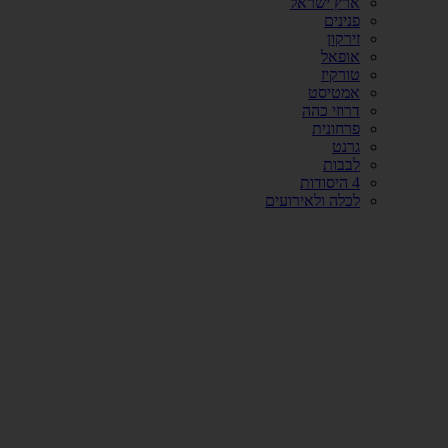
ארץ ישראל
פנינים
זירקון
אופאל
טורקיז
אמטיסט
דרוזי כהה
פרחונית
גרנט
לבבות
4 היסודות
לכלה ולאירועים