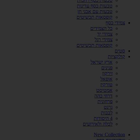
טבעות כסף רחבות
טבעות כסף עדינות
טבעות עם אבני חן
קופסאות תכשיטים
צמידי כסף
כל הצמידים
צמידי יד
צמידי רגל
קופסאות תכשיטים
סטים
קולקציות
ארץ ישראל
פנינים
זירקון
אופאל
טורקיז
אמטיסט
דרוזי כהה
פרחונית
גרנט
לבבות
4 היסודות
לכלה ולאירועים
New Collection