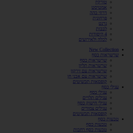
טורקיז
אמטיסט
דרוזי כהה
פרחונית
גרנט
לבבות
4 היסודות
לכלה ולאירועים
New Collection
שרשראות כסף
שרשראות כסף
שרשראות תליון
שרשראות עם זירקון
שרשראות עם אבני חן
קופסאות תכשיטים
עגילי כסף
עגילי כסף
עגילים תלויים
עגילי חישוק כסף
עגילים צמודים
קופסאות תכשיטים
טבעות כסף
טבעות כסף
טבעות כסף רחבות