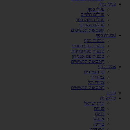
עגילי כסף
עגילי כסף
עגילים תלויים
עגילי חישוק כסף
עגילים צמודים
קופסאות תכשיטים
טבעות כסף
טבעות כסף
טבעות כסף רחבות
טבעות כסף עדינות
טבעות עם אבני חן
קופסאות תכשיטים
צמידי כסף
כל הצמידים
צמידי יד
צמידי רגל
קופסאות תכשיטים
סטים
קולקציות
ארץ ישראל
פנינים
זירקון
אופאל
טורקיז
אמטיסט