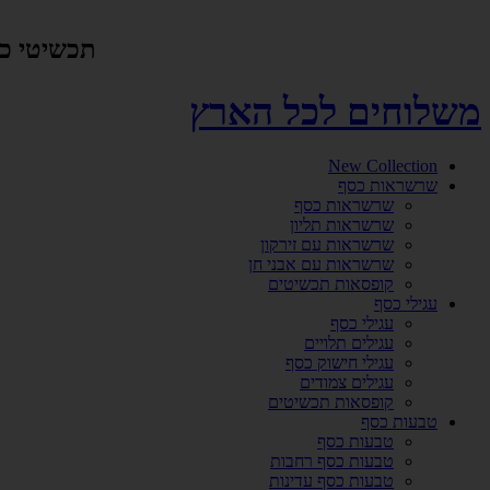
דלג
לתוכן
תכשיטי כסף אמיתי 925 ביי
משלוחים לכל הארץ
New Collection
שרשראות כסף
שרשראות כסף
שרשראות תליון
שרשראות עם זירקון
שרשראות עם אבני חן
קופסאות תכשיטים
עגילי כסף
עגילי כסף
עגילים תלויים
עגילי חישוק כסף
עגילים צמודים
קופסאות תכשיטים
טבעות כסף
טבעות כסף
טבעות כסף רחבות
טבעות כסף עדינות