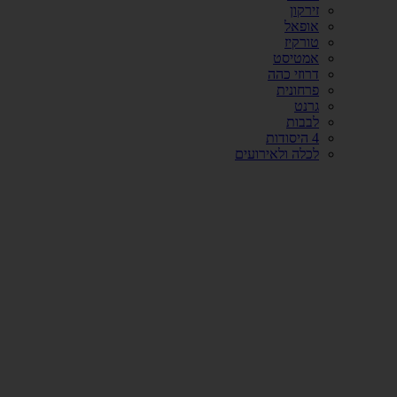
זירקון
אופאל
טורקיז
אמטיסט
דרוזי כהה
פרחונית
גרנט
לבבות
4 היסודות
לכלה ולאירועים