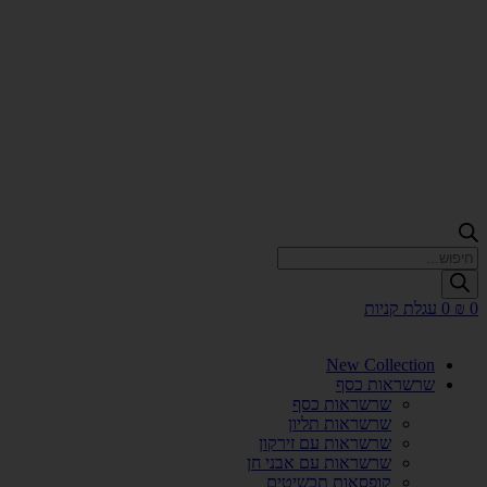
Products
search
0
₪
0
עגלת קניות
New Collection
שרשראות כסף
שרשראות כסף
שרשראות תליון
שרשראות עם זירקון
שרשראות עם אבני חן
קופסאות תכשיטים