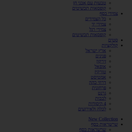
טבעות עם אבני חן
קופסאות תכשיטים
צמידי כסף
כל הצמידים
צמידי יד
צמידי רגל
קופסאות תכשיטים
סטים
קולקציות
ארץ ישראל
פנינים
זירקון
אופאל
טורקיז
אמטיסט
דרוזי כהה
פרחונית
גרנט
לבבות
4 היסודות
לכלה ולאירועים
New Collection
שרשראות כסף
שרשראות כסף