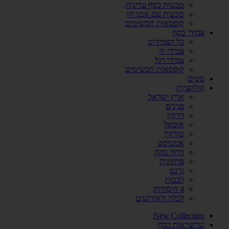
טבעות כסף עדינות
טבעות עם אבני חן
קופסאות תכשיטים
צמידי כסף
כל הצמידים
צמידי יד
צמידי רגל
קופסאות תכשיטים
סטים
קולקציות
ארץ ישראל
פנינים
זירקון
אופאל
טורקיז
אמטיסט
דרוזי כהה
פרחונית
גרנט
לבבות
4 היסודות
לכלה ולאירועים
New Collection
שרשראות כסף