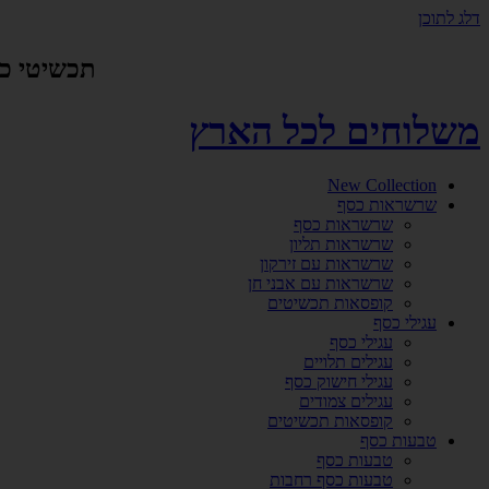
דלג לתוכן
תכשיטי כסף אמיתי 925 ביי
משלוחים לכל הארץ
New Collection
שרשראות כסף
שרשראות כסף
שרשראות תליון
שרשראות עם זירקון
שרשראות עם אבני חן
קופסאות תכשיטים
עגילי כסף
עגילי כסף
עגילים תלויים
עגילי חישוק כסף
עגילים צמודים
קופסאות תכשיטים
טבעות כסף
טבעות כסף
טבעות כסף רחבות