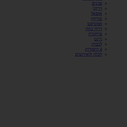
פנינים
זירקון
אופאל
טורקיז
אמטיסט
דרוזי כהה
פרחונית
גרנט
לבבות
4 היסודות
לכלה ולאירועים