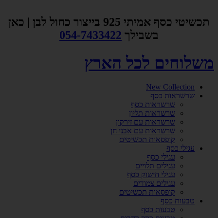
דלג
לתוכן
תכשיטי כסף אמיתי 925 בייצור כחול לבן | כאן
בשבילך
054-7433422
משלוחים לכל הארץ
New Collection
שרשראות כסף
שרשראות כסף
שרשראות תליון
שרשראות עם זירקון
שרשראות עם אבני חן
קופסאות תכשיטים
עגילי כסף
עגילי כסף
עגילים תלויים
עגילי חישוק כסף
עגילים צמודים
קופסאות תכשיטים
טבעות כסף
טבעות כסף