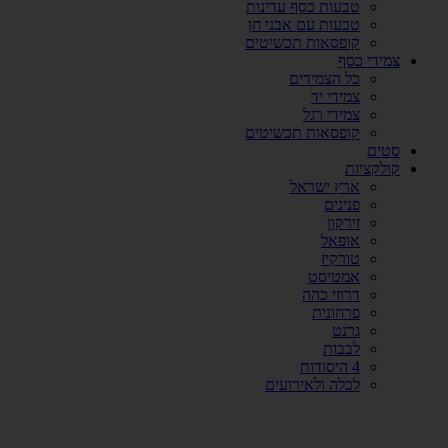
טבעות כסף עדינות
טבעות עם אבני חן
קופסאות תכשיטים
צמידי כסף
כל הצמידים
צמידי יד
צמידי רגל
קופסאות תכשיטים
סטים
קולקציות
ארץ ישראל
פנינים
זירקון
אופאל
טורקיז
אמטיסט
דרוזי כהה
פרחונית
גרנט
לבבות
4 היסודות
לכלה ולאירועים