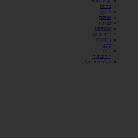
ארץ ישראל
פנינים
זירקון
אופאל
טורקיז
אמטיסט
דרוזי כהה
פרחונית
גרנט
לבבות
4 היסודות
לכלה ולאירועים