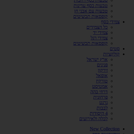
טבעות כסף רחבות
טבעות כסף עדינות
טבעות עם אבני חן
קופסאות תכשיטים
צמידי כסף
כל הצמידים
צמידי יד
צמידי רגל
קופסאות תכשיטים
סטים
קולקציות
ארץ ישראל
פנינים
זירקון
אופאל
טורקיז
אמטיסט
דרוזי כהה
פרחונית
גרנט
לבבות
4 היסודות
לכלה ולאירועים
New Collection