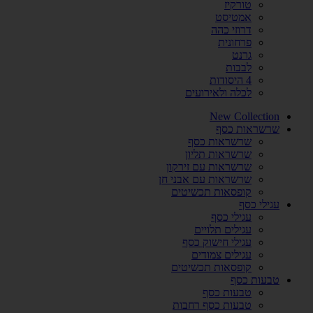
טורקיז
אמטיסט
דרוזי כהה
פרחונית
גרנט
לבבות
4 היסודות
לכלה ולאירועים
New Collection
שרשראות כסף
שרשראות כסף
שרשראות תליון
שרשראות עם זירקון
שרשראות עם אבני חן
קופסאות תכשיטים
עגילי כסף
עגילי כסף
עגילים תלויים
עגילי חישוק כסף
עגילים צמודים
קופסאות תכשיטים
טבעות כסף
טבעות כסף
טבעות כסף רחבות