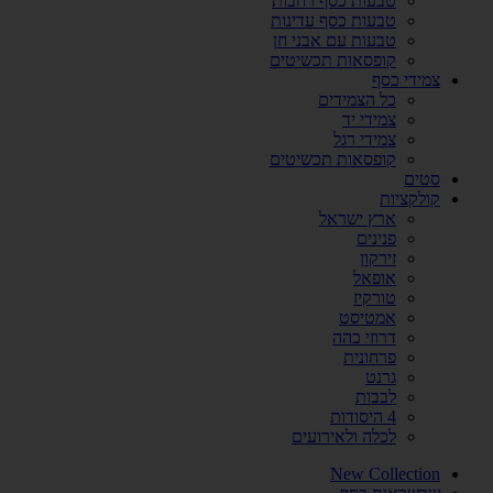
טבעות כסף רחבות
טבעות כסף עדינות
טבעות עם אבני חן
קופסאות תכשיטים
צמידי כסף
כל הצמידים
צמידי יד
צמידי רגל
קופסאות תכשיטים
סטים
קולקציות
ארץ ישראל
פנינים
זירקון
אופאל
טורקיז
אמטיסט
דרוזי כהה
פרחונית
גרנט
לבבות
4 היסודות
לכלה ולאירועים
New Collection