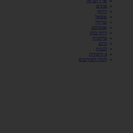
ארץ ישראל
פנינים
זירקון
אופאל
טורקיז
אמטיסט
דרוזי כהה
פרחונית
גרנט
לבבות
4 היסודות
לכלה ולאירועים