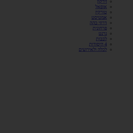
זירקון
אופאל
טורקיז
אמטיסט
דרוזי כהה
פרחונית
גרנט
לבבות
4 היסודות
לכלה ולאירועים