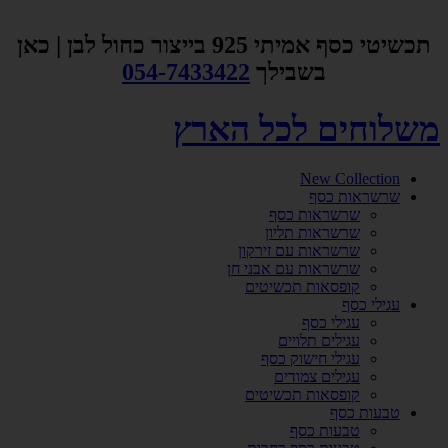
דלג
לתוכן
תכשיטי כסף אמיתי 925 בייצור כחול לבן | כאן
בשבילך
054-7433422
משלוחים לכל הארץ
New Collection
שרשראות כסף
שרשראות כסף
שרשראות תליון
שרשראות עם זירקון
שרשראות עם אבני חן
קופסאות תכשיטים
עגילי כסף
עגילי כסף
עגילים תלויים
עגילי חישוק כסף
עגילים צמודים
קופסאות תכשיטים
טבעות כסף
טבעות כסף