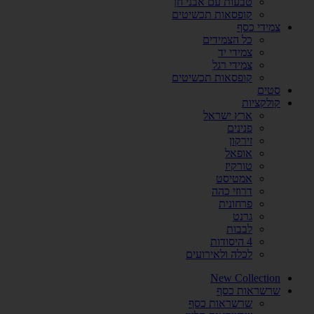
טבעות עם אבני חן
קופסאות תכשיטים
צמידי כסף
כל הצמידים
צמידי יד
צמידי רגל
קופסאות תכשיטים
סטים
קולקציות
ארץ ישראל
פנינים
זירקון
אופאל
טורקיז
אמטיסט
דרוזי כהה
פרחונית
גרנט
לבבות
4 היסודות
לכלה ולאירועים
New Collection
שרשראות כסף
שרשראות כסף