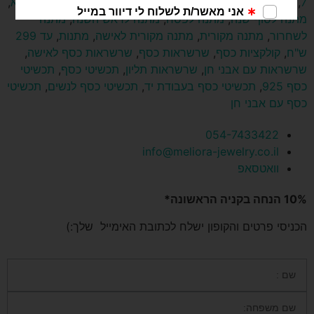
7
,
מתנה לילדה בת 8
,
מתנה לכלה
,
מתנה למורה
,
מתנה לסבתא
,
מתנה לסוף שנה
,
מתנה לפסח
,
מתנה לראש השנה
,
מתנה
לשחרור
,
מתנה מקורית
,
מתנה מקורית לאישה
,
מתנות
,
עד 299
ש"ח
,
קולקציות כסף
,
שרשראות כסף
,
שרשראות כסף לאישה
,
שרשראות עם אבני חן
,
שרשראות תליון
,
תכשיטי כסף
,
תכשיטי
כסף 925
,
תכשיטי כסף בעבודת יד
,
תכשיטי כסף לנשים
,
תכשיטי
כסף עם אבני חן
054-7433422
info@meliora-jewelry.co.il
וואטסאפ
10% הנחה בקניה הראשונה*
הכניסי פרטים והקופון ישלח לכתובת האימייל שלך:)