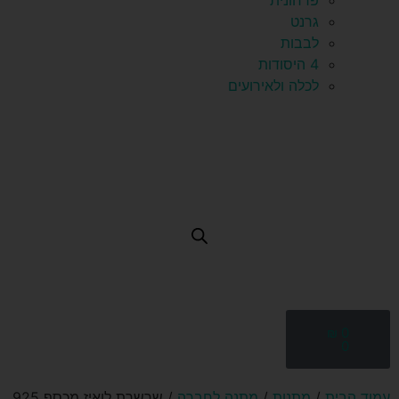
פרחונית
גרנט
לבבות
4 היסודות
לכלה ולאירועים
₪
0
0
עמוד הבית
/
מתנות
/
מתנה לחברה
/ שרשרת לואיז מכסף 925