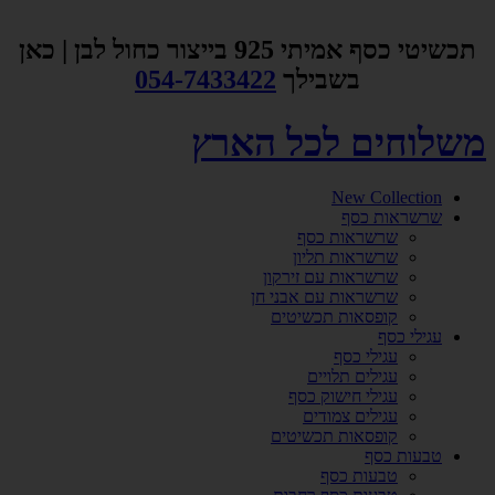
דלג
לתוכן
תכשיטי כסף אמיתי 925 בייצור כחול לבן | כאן
בשבילך
054-7433422
משלוחים לכל הארץ
New Collection
שרשראות כסף
שרשראות כסף
שרשראות תליון
שרשראות עם זירקון
שרשראות עם אבני חן
קופסאות תכשיטים
עגילי כסף
עגילי כסף
עגילים תלויים
עגילי חישוק כסף
עגילים צמודים
קופסאות תכשיטים
טבעות כסף
טבעות כסף