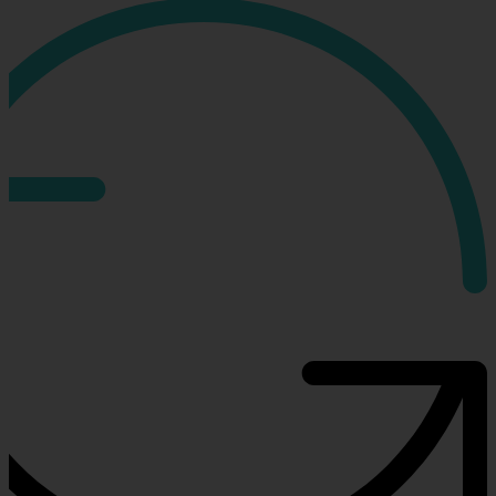
רייגן
מכסף
925