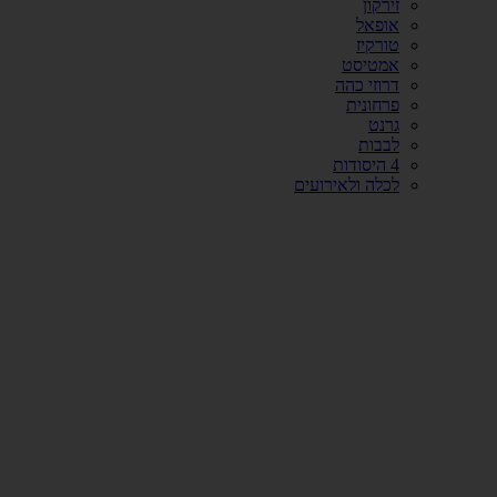
זירקון
אופאל
טורקיז
אמטיסט
דרוזי כהה
פרחונית
גרנט
לבבות
4 היסודות
לכלה ולאירועים