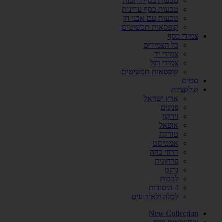
טבעות כסף רחבות
טבעות כסף עדינות
טבעות עם אבני חן
קופסאות תכשיטים
צמידי כסף
כל הצמידים
צמידי יד
צמידי רגל
קופסאות תכשיטים
סטים
קולקציות
ארץ ישראל
פנינים
זירקון
אופאל
טורקיז
אמטיסט
דרוזי כהה
פרחונית
גרנט
לבבות
4 היסודות
לכלה ולאירועים
New Collection