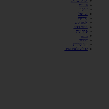
ארץ ישראל
פנינים
זירקון
אופאל
טורקיז
אמטיסט
דרוזי כהה
פרחונית
גרנט
לבבות
4 היסודות
לכלה ולאירועים