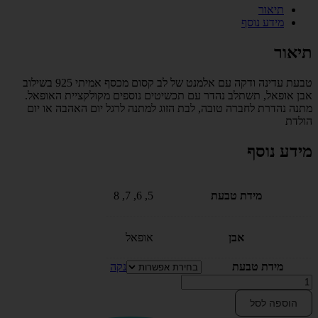
תיאור
מידע נוסף
תיאור
טבעת עדינה ודקה עם אלמנט של לב קסום מכסף אמיתי 925 בשילוב
אבן אופאל, תשתלב נהדר עם תכשיטים נוספים מקולקציית האופאל.
מתנה נהדרת לחברה טובה, לבת הזוג למתנה לרגל יום האהבה או יום
הולדת
מידע נוסף
מידת טבעת
5, 6, 7, 8
אבן
אופאל
מידת טבעת
נקה
כמות
של
הוספה לסל
טבעת