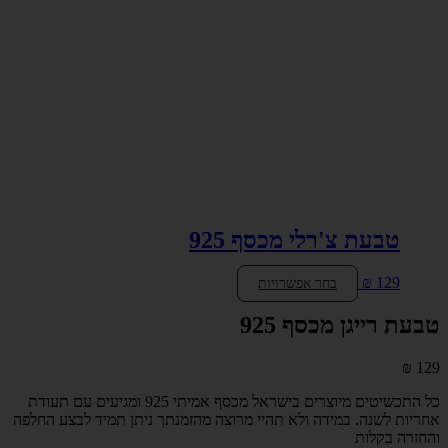
טבעת צ'רלי מכסף 925
למוצר
₪
129
בחר אפשרויות
זה
יש
טבעת רייגן מכסף 925
מספר
סוגים.
₪
129
ניתן
לבחור
כל התכשיטים מיוצרים בישראל מכסף אמיתי 925 ומגיעים עם תעודת
את
אחריות לשנה. במידה ולא תהיי מרוצה מהזמנתך ניתן תמיד לבצע החלפה
האפשרויות
והחזרה בקלות
בעמוד