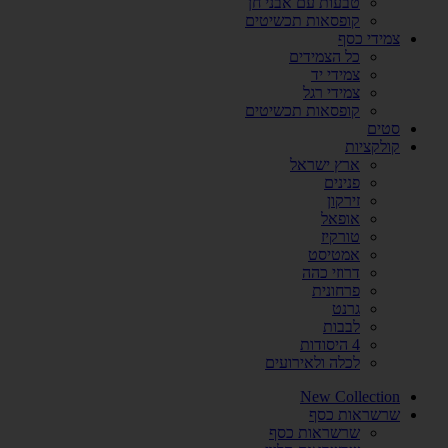
טבעות עם אבני חן
קופסאות תכשיטים
צמידי כסף
כל הצמידים
צמידי יד
צמידי רגל
קופסאות תכשיטים
סטים
קולקציות
ארץ ישראל
פנינים
זירקון
אופאל
טורקיז
אמטיסט
דרוזי כהה
פרחונית
גרנט
לבבות
4 היסודות
לכלה ולאירועים
New Collection
שרשראות כסף
שרשראות כסף