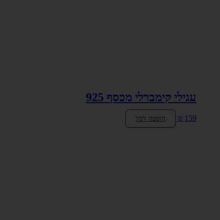
עגילי קימברלי מכסף 925
₪
159
הוספה לסל