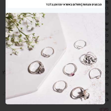
משלוח לנקודת איסוף
– בעלות של 19 ש”ח. משלוח חינם
בהזמנה מעל 199 ש”ח.
לרוב עד 3 ימים אך לא יותר מ 7 ימי עסקים.
שליח עד הבית
– בעלות 35 ש”ח, בהזמנה מעל 199 ש”ח עלות
של 19 ש”ח וחינם בהזמנה מעל 399 ש”ח.
לרוב מהיום למחר אך לא יותר מ 3 ימי עסקים, ישובים חריגים
עד 5 ימי עסקים.
הזמנות שהתקבלו עד השעה 9:00 יטופלו באותו יום.
בהזמנת שליח עד הבית, השליח ייצור עמך קשר בהודעת SMS
או בטלפון על מנת לתאם את הגעתו, לכן מומלץ להיות זמינים
לאחר ההזמנה באתר. שעות המשלוחים הן 8:00 – 17:00. מומלץ
לבחור כתובת בה את נמצאת בשעות אלה (לדוגמה, כתובת
מקום העבודה שלך)
מעוניינת במשלוח לחו”ל או משלוח יותר מהיר? נשמח לעזור.
בבקשה צרי איתנו קשר.
מק"ט