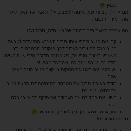
מכאן 😊
אם אין לך טבעת שמתאימה לאצבע,
אל תדאגי, עוד רגע תדעי
מה המידה הנכונה.
מה צריך? רצועת נייר ברוחב של כ-1 ס”מ, סרגל ועט.
קחי את הנייר ולפפי אותו סביב האצבע המיועדת לטבעת.
הנייר המלופף צריך לעבור דרך הנקודה הרחבה ביותר
באצבע בצורה חופשית, לא בצורה הדוקה מידי או חופשית
מידי. נסי שירגיש לך כמו שטבעת מרגישה.
יש לסמן עם העט את המקום בו קצה הנייר סוגר מעגל
שלם.
מדדי בעזרת סרגל את המרחק בסנטימטרים מקצה הנייר
עד לסימון שעשית.
השווי את המדידה עם העמודה של היקף בס”מ בטבלה
מטה.
זהו, עכשיו נשאר לך רק להזמין, תתחדשי 😊
טיפים חשובים!
אם את רוכשת טבעת שרוחבה גדול מ-1 ס”מ או סט