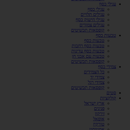
עגילי כסף
עגילי כסף
עגילים תלויים
עגילי חישוק כסף
עגילים צמודים
קופסאות תכשיטים
טבעות כסף
טבעות כסף
טבעות כסף רחבות
טבעות כסף עדינות
טבעות עם אבני חן
קופסאות תכשיטים
צמידי כסף
כל הצמידים
צמידי יד
צמידי רגל
קופסאות תכשיטים
סטים
קולקציות
ארץ ישראל
פנינים
זירקון
אופאל
טורקיז
אמטיסט