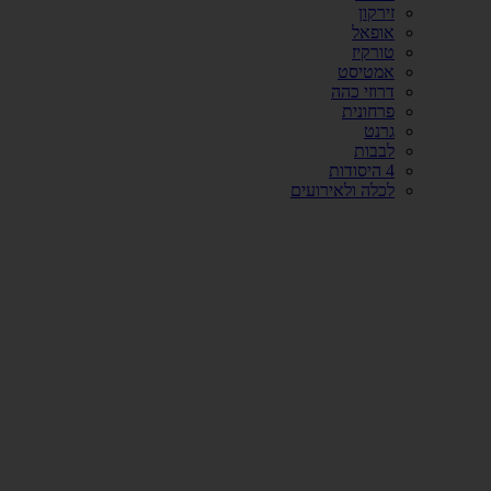
זירקון
אופאל
טורקיז
אמטיסט
דרוזי כהה
פרחונית
גרנט
לבבות
4 היסודות
לכלה ולאירועים