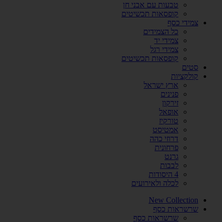
טבעות עם אבני חן
קופסאות תכשיטים
צמידי כסף
כל הצמידים
צמידי יד
צמידי רגל
קופסאות תכשיטים
סטים
קולקציות
ארץ ישראל
פנינים
זירקון
אופאל
טורקיז
אמטיסט
דרוזי כהה
פרחונית
גרנט
לבבות
4 היסודות
לכלה ולאירועים
New Collection
שרשראות כסף
שרשראות כסף