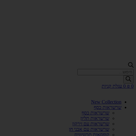
Products
search
0
₪
0
עגלת קניות
New Collection
שרשראות כסף
שרשראות כסף
שרשראות תליון
שרשראות עם זירקון
שרשראות עם אבני חן
קופסאות תכשיטים