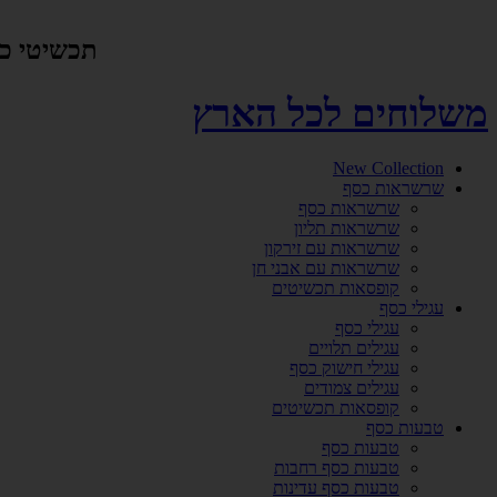
דלג
לתוכן
תכשיטי כסף אמיתי 925 ביי
משלוחים לכל הארץ
New Collection
שרשראות כסף
שרשראות כסף
שרשראות תליון
שרשראות עם זירקון
שרשראות עם אבני חן
קופסאות תכשיטים
עגילי כסף
עגילי כסף
עגילים תלויים
עגילי חישוק כסף
עגילים צמודים
קופסאות תכשיטים
טבעות כסף
טבעות כסף
טבעות כסף רחבות
טבעות כסף עדינות