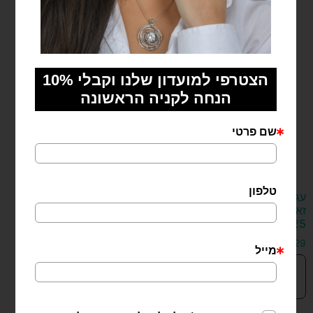
עגילים צמודים
טבעת ג'נבה
זארה מכסף
מכסף 925
925
₪
129
₪
129
בחר
הוספה
אפשרויות
לסל