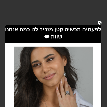
עגילים תלויים
פיליסיטי מכסף
925
₪
129
הוספה
לסל