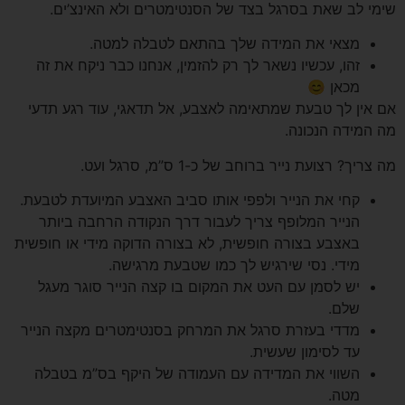
שימי לב שאת בסרגל בצד של הסנטימטרים ולא האינצ’ים.
מצאי את המידה שלך בהתאם לטבלה למטה.
זהו, עכשיו נשאר לך רק להזמין, אנחנו כבר ניקח את זה
מכאן 😊
אם אין לך טבעת שמתאימה לאצבע,
אל תדאגי, עוד רגע תדעי
מה המידה הנכונה.
מה צריך? רצועת נייר ברוחב של כ-1 ס”מ, סרגל ועט.
קחי את הנייר ולפפי אותו סביב האצבע המיועדת לטבעת.
הנייר המלופף צריך לעבור דרך הנקודה הרחבה ביותר
באצבע בצורה חופשית, לא בצורה הדוקה מידי או חופשית
מידי. נסי שירגיש לך כמו שטבעת מרגישה.
יש לסמן עם העט את המקום בו קצה הנייר סוגר מעגל
שלם.
מדדי בעזרת סרגל את המרחק בסנטימטרים מקצה הנייר
עד לסימון שעשית.
השווי את המדידה עם העמודה של היקף בס”מ בטבלה
מטה.