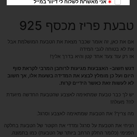
טבעת פריז מכסף 925
אם את כאן, זה אומר שכבר מצאת את הטבעת המושלמת אבל
את לא בטוחה לגבי המידה
אז רק עוד צעד אחד קטן והיא בדרך אליך!
דגש חשוב- האצבעות מגיעות לרוחבן המרבי לקראת סוף
היום ועל כן מומלץ לבצע את המדידה בשעות אלו, אך חשוב
לא לעשות זאת כאשר הידיים קרות.
יש לך כבר טבעת שמתאימה לאצבע שהטבעת החדשה מיועדת
לה? מעולה!
מה צריך? את הטבעת שמתאימה לאצבע וסרגל.
הניחי את הטבעת על סרגל ומדדי את הקוטר של הטבעת בחלקה
הפנימי (כלומר החלק הרחב ביותר של הטבעת) כמו בתמונה.