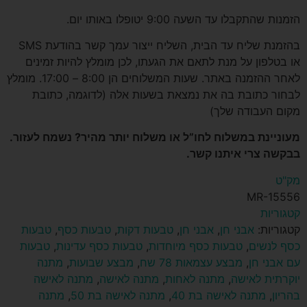
הזמנות שהתקבלו עד השעה 9:00 יטופלו באותו יום.
בהזמנת שליח עד הבית, השליח ייצור עמך קשר בהודעת SMS
או בטלפון על מנת לתאם את הגעתו, לכן מומלץ להיות זמינים
לאחר ההזמנה באתר. שעות המשלוחים הן 8:00 – 17:00. מומלץ
לבחור כתובת בה את נמצאת בשעות אלה (לדוגמה, כתובת
מקום העבודה שלך)
מעוניינת במשלוח לחו”ל או משלוח יותר מהיר? נשמח לעזור.
בבקשה צרי איתנו קשר.
מק"ט
MR-15556
קטגוריות
קטגוריות:
אבני חן
,
אבני חן
,
טבעות דקות
,
טבעות כסף
,
טבעות
כסף לנשים
,
טבעות כסף מיוחדות
,
טבעות כסף עדינות
,
טבעות
עם אבני חן
,
מבצע עצמאות 78 שח
,
מבצע שבועות
,
מתנה
יוקרתית לאישה
,
מתנה לאחות
,
מתנה לאישה
,
מתנה לאישה
בהריון
,
מתנה לאישה בת 40
,
מתנה לאישה בת 50
,
מתנה