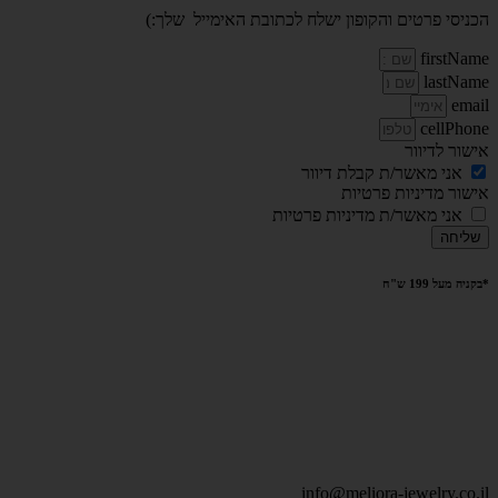
הכניסי פרטים והקופון ישלח לכתובת האימייל שלך:)
firstName
lastName
email
cellPhone
אישור לדיוור
אני מאשר/ת קבלת דיוור
אישור מדיניות פרטיות
אני מאשר/ת מדיניות פרטיות
שליחה
*בקניה מעל 199 ש"ח
info@meliora-jewelry.co.il