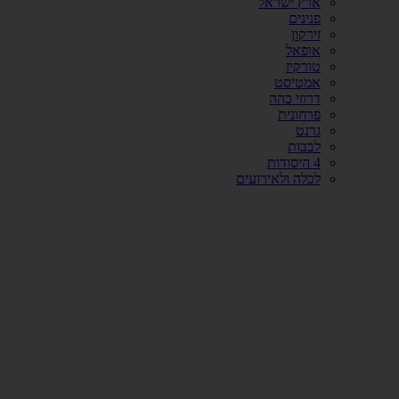
ארץ ישראל
פנינים
זירקון
אופאל
טורקיז
אמטיסט
דרוזי כהה
פרחונית
גרנט
לבבות
4 היסודות
לכלה ולאירועים