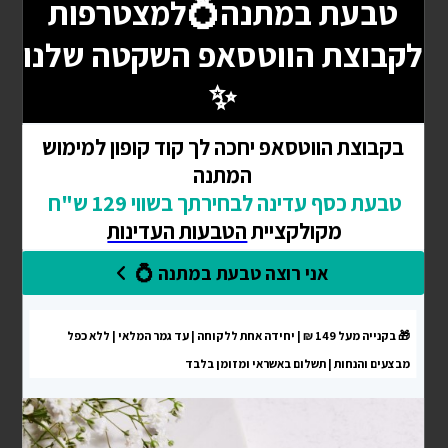
עגילים תלויים ארין מכסף 925
₪
219
הוספה לסל