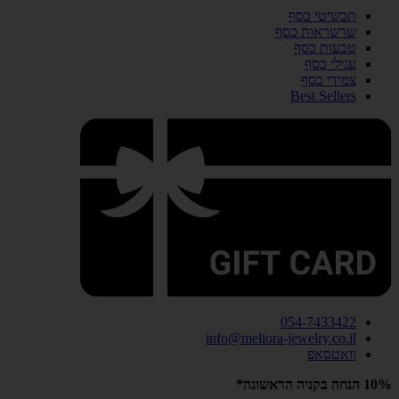
תכשיטי כסף
שרשראות כסף
טבעות כסף
עגילי כסף
צמידי כסף
Best Sellers
054-7433422
info@meliora-jewelry.co.il
וואטסאפ
10% הנחה בקניה הראשונה*