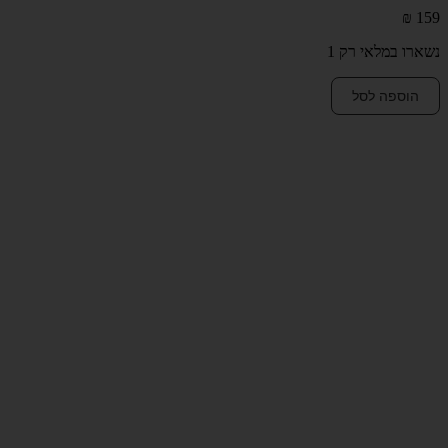
₪
159
נשארו במלאי רק 1
כמות
הוספה לסל
של
עגילי
קימברלי
מכסף
925