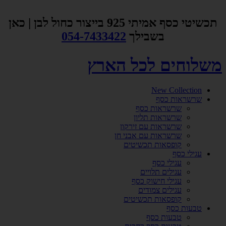
דלג
לתוכן
תכשיטי כסף אמיתי 925 בייצור כחול לבן | כאן
בשבילך
054-7433422
משלוחים לכל הארץ
New Collection
שרשראות כסף
שרשראות כסף
שרשראות תליון
שרשראות עם זירקון
שרשראות עם אבני חן
קופסאות תכשיטים
עגילי כסף
עגילי כסף
עגילים תלויים
עגילי חישוק כסף
עגילים צמודים
קופסאות תכשיטים
טבעות כסף
טבעות כסף