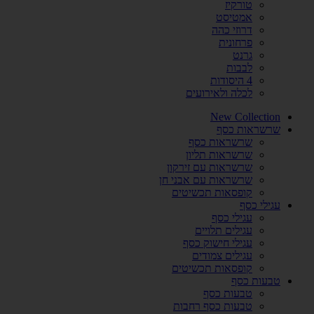
טורקיז
אמטיסט
דרוזי כהה
פרחונית
גרנט
לבבות
4 היסודות
לכלה ולאירועים
New Collection
שרשראות כסף
שרשראות כסף
שרשראות תליון
שרשראות עם זירקון
שרשראות עם אבני חן
קופסאות תכשיטים
עגילי כסף
עגילי כסף
עגילים תלויים
עגילי חישוק כסף
עגילים צמודים
קופסאות תכשיטים
טבעות כסף
טבעות כסף
טבעות כסף רחבות