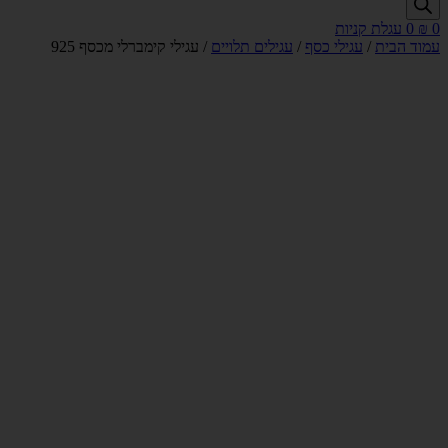
0
₪
0
עגלת קניות
עמוד הבית
/
עגילי כסף
/
עגילים תלויים
/ עגילי קימברלי מכסף 925