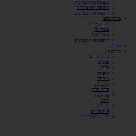
טבעות כסף עדינות
טבעות עם אבני חן
קופסאות תכשיטים
צמידי כסף
כל הצמידים
צמידי יד
צמידי רגל
קופסאות תכשיטים
סטים
קולקציות
ארץ ישראל
פנינים
זירקון
אופאל
טורקיז
אמטיסט
דרוזי כהה
פרחונית
גרנט
לבבות
4 היסודות
לכלה ולאירועים