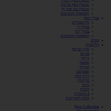
טבעות כסף רחבות
טבעות כסף עדינות
טבעות עם אבני חן
קופסאות תכשיטים
צמידי כסף
כל הצמידים
צמידי יד
צמידי רגל
קופסאות תכשיטים
סטים
קולקציות
ארץ ישראל
פנינים
זירקון
אופאל
טורקיז
אמטיסט
דרוזי כהה
פרחונית
גרנט
לבבות
4 היסודות
לכלה ולאירועים
New Collection