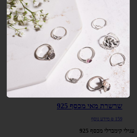
שרשרת מאי מכסף 925
159
₪
מידע נוסף
עגילי קימברלי מכסף 925