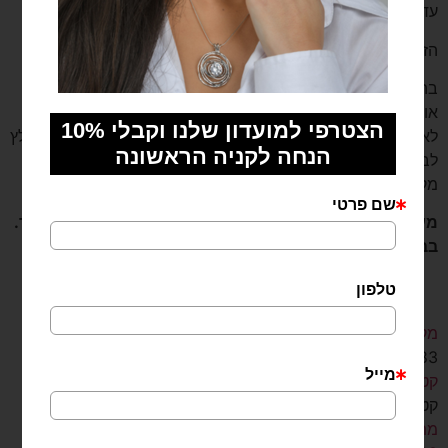
עד 5 ימי עסקים.
הזמנות שהתקבלו עד השעה 9:00 יטופלו באותו יום.
בהזמנת שליח עד הבית, השליח ייצור עמך קשר בהודעת SMS
או בטלפון על מנת לתאם את הגעתו, לכן מומלץ להיות זמינים
לאחר ההזמנה באתר. שעות המשלוחים הן 8:00 – 17:00. מומלץ
לבחור כתובת בה את נמצאת בשעות אלה (לדוגמה, כתובת
מקום העבודה שלך)
מעוניינת במשלוח לחו”ל או משלוח יותר מהיר? נשמח לעזור.
בבקשה צרי איתנו קשר.
מק"ט
ME-20083
קטגוריות
קטגוריות:
מתנה לאחות
,
מתנה לאישה
,
מתנה לאישה בהריון
,
מתנה לאישה בת 40
,
מתנה לאישה בת 50
,
מתנה לאישה בת