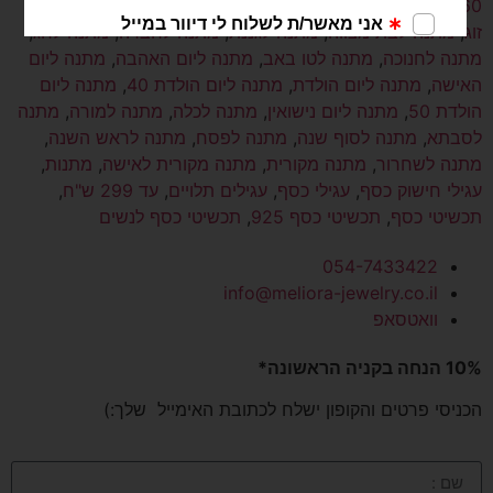
60
,
מתנה לאישה דתיה
,
מתנה לאמא
,
מתנה לבת
,
מתנה לבת
זוג
,
מתנה לבת מצווה
,
מתנה לגננת
,
מתנה לחברה
,
מתנה לחג
,
מתנה לחנוכה
,
מתנה לטו באב
,
מתנה ליום האהבה
,
מתנה ליום
האישה
,
מתנה ליום הולדת
,
מתנה ליום הולדת 40
,
מתנה ליום
הולדת 50
,
מתנה ליום נישואין
,
מתנה לכלה
,
מתנה למורה
,
מתנה
לסבתא
,
מתנה לסוף שנה
,
מתנה לפסח
,
מתנה לראש השנה
,
מתנה לשחרור
,
מתנה מקורית
,
מתנה מקורית לאישה
,
מתנות
,
עגילי חישוק כסף
,
עגילי כסף
,
עגילים תלויים
,
עד 299 ש"ח
,
תכשיטי כסף
,
תכשיטי כסף 925
,
תכשיטי כסף לנשים
054-7433422
info@meliora-jewelry.co.il
וואטסאפ
10% הנחה בקניה הראשונה*
הכניסי פרטים והקופון ישלח לכתובת האימייל שלך:)