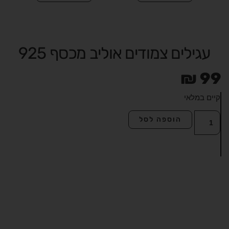
עגילים צמודים אוליב מכסף 925
₪
99
קיים במלאי
כמות
הוספה לסל
של
עגילים
צמודים
אוליב
מכסף
925