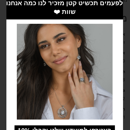
מתנה מהממת לחברה טובה, ולבת הזוג או כמתנה ליום הולדת
מידע נוסף
אבן
זירקון
אורך השרשרת בס"מ
40
הארכה בס"מ
6
גובה בס"מ
1.2
רוחב בס"מ
1