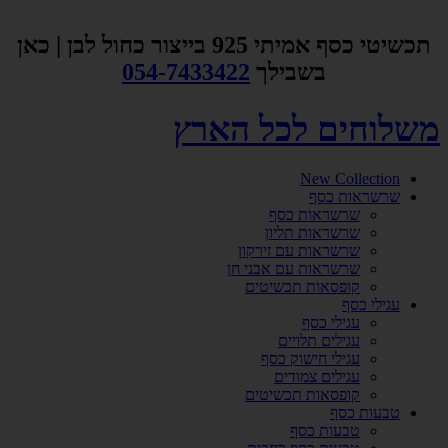
דלג
לתוכן
תכשיטי כסף אמיתי 925 בייצור כחול לבן | כאן
בשבילך
054-7433422
משלוחים לכל הארץ
New Collection
שרשראות כסף
שרשראות כסף
שרשראות תליון
שרשראות עם זירקון
שרשראות עם אבני חן
קופסאות תכשיטים
עגילי כסף
עגילי כסף
עגילים תלויים
עגילי חישוק כסף
עגילים צמודים
קופסאות תכשיטים
טבעות כסף
טבעות כסף