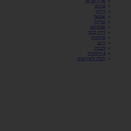
ארץ ישראל
פנינים
זירקון
אופאל
טורקיז
אמטיסט
דרוזי כהה
פרחונית
גרנט
לבבות
4 היסודות
לכלה ולאירועים