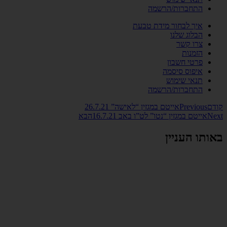
התחברות/הרשמה
איך לבחור מידת טבעת
הבלוג שלנו
צרו קשר
הזמנות
פרטי חשבון
איפוס סיסמה
תנאי שימוש
התחברות/הרשמה
קודם
Previous
אייטם במגזין “לאישה” 26.7.21
Next
אייטם במגזין “נטו” לט”ו באב 16.7.21
הבא
באותו העניין