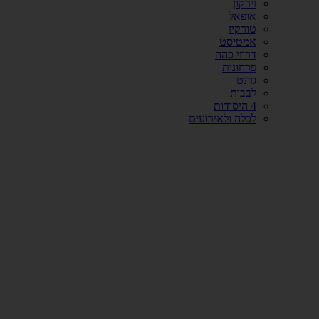
זירקון
אופאל
טורקיז
אמטיסט
דרוזי כהה
פרחונית
גרנט
לבבות
4 היסודות
לכלה ולאירועים