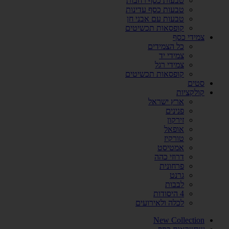
טבעות כסף רחבות
טבעות כסף עדינות
טבעות עם אבני חן
קופסאות תכשיטים
צמידי כסף
כל הצמידים
צמידי יד
צמידי רגל
קופסאות תכשיטים
סטים
קולקציות
ארץ ישראל
פנינים
זירקון
אופאל
טורקיז
אמטיסט
דרוזי כהה
פרחונית
גרנט
לבבות
4 היסודות
לכלה ולאירועים
New Collection