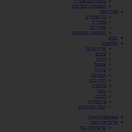
טבעות עם אבני חן
קופסאות תכשיטים
צמידי כסף
כל הצמידים
צמידי יד
צמידי רגל
קופסאות תכשיטים
סטים
קולקציות
ארץ ישראל
פנינים
זירקון
אופאל
טורקיז
אמטיסט
דרוזי כהה
פרחונית
גרנט
לבבות
4 היסודות
לכלה ולאירועים
New Collection
שרשראות כסף
שרשראות כסף